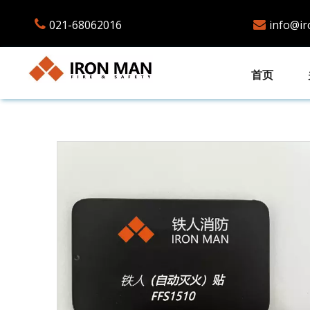

021-68062016
info@i

首页